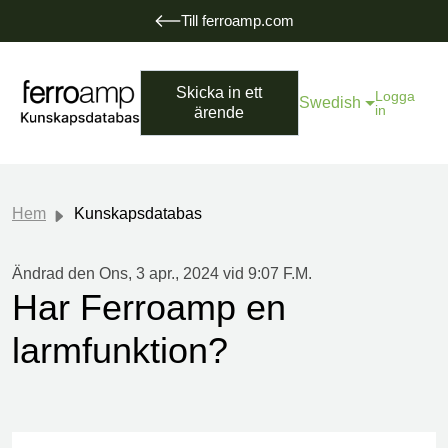
Till ferroamp.com
Skicka in ett
Logga
Swedish
in
ärende
Hem
Kunskapsdatabas
Ändrad den Ons, 3 apr., 2024 vid 9:07 F.M.
Har Ferroamp en
larmfunktion?