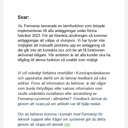
Svar:
Ja,
Ferroamp lanserade en larmfunktion som började
implementeras till alla anläggningar under första
halvåret 2023. För att förenkla utrullningen så kommer
anläggningar att väljas ut slumpvis. Vi har tyvärr inte
möjlighet att manuellt prioritera upp en anläggning så
det går inte att kontakta oss och be att få funktionen
aktiverad tidigare. Vår ambition är att alla kunder ska ha
tillgång till denna funktion så snabbt som möjligt.
Vi vill ständigt förbättra innehållet i Kunskapsdatabasen
och uppskattar därför om du lämnar feedback på våra
artiklar. Finns all information du behöver, är det något
som borde förtydligas eller saknas information som
skulle underlätta installation eller användning av
Ferroamp-systemet i allmänhet?
Feedback lämnar du
genom att svara på om artikeln var till hjälp nedan.
Om du behöver komma i kontakt med Ferroamp för
teknisk support eller frågor om systemet gör du detta
genom att skapa ett ärende
här
.