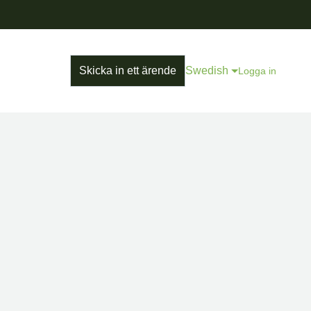
Skicka in ett ärende
Swedish
Logga in