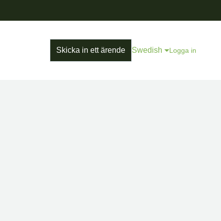
Skicka in ett ärende
Swedish
Logga in