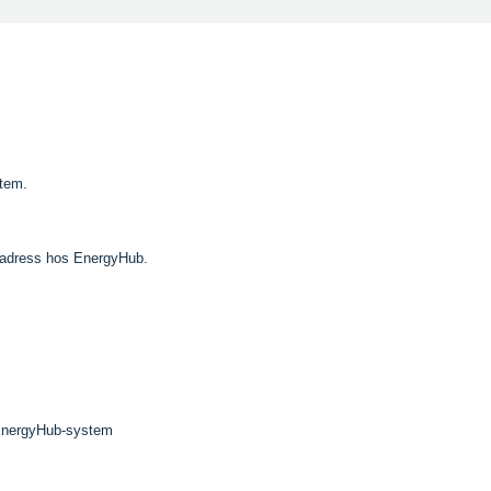
stem.
 IP-adress hos EnergyHub.
t EnergyHub-system