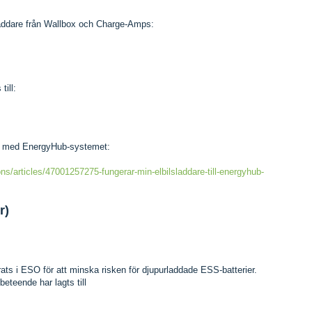
sladdare från Wallbox och Charge-Amps:
till:
ar med EnergyHub-systemet:
ns/articles/47001257275-fungerar-min-elbilsladdare-till-energyhub-
r)
ats i ESO för att minska risken för djupurladdade ESS-batterier.
eteende har lagts till